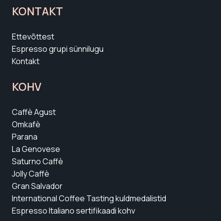
KONTAKT
Ettevõttest
Espresso grupi sünnilugu
Kontakt
KOHV
Caffè Agust
Omkafè
Parana
La Genovese
Saturno Caffè
Jolly Caffè
Gran Salvador
International Coffee Tasting kuldmedalistid
Espresso Italiano sertifikaadi kohv