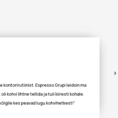
 kontorirutiinist. Espresso Grupi leidsin ma
kohvi lihtne tellida ja tuli kiiresti kohale.
kõigile kes peavad lugu kohvihetkest!”