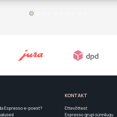
KONTAKT
lida Espresso e-poest?
Ettevõttest
alused
Espresso grupi sünnilugu