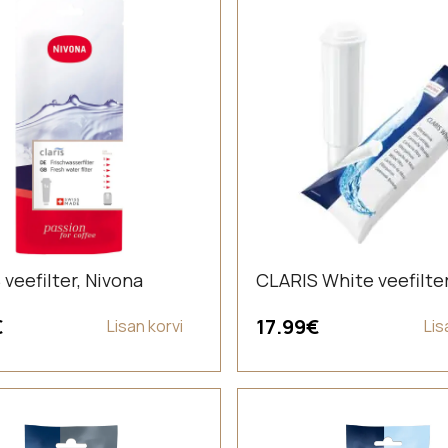
veefilter, Nivona
CLARIS White veefilte
€
17.99
€
Lisan korvi
Lis