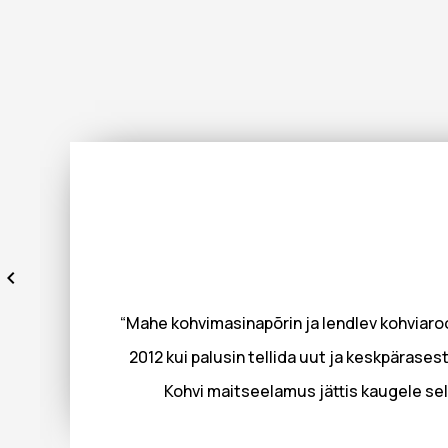
“Mahe kohvimasinapõrin ja lendlev kohviaroo
2012 kui palusin tellida uut ja keskpärasest
Kohvi maitseelamus jättis kaugele sel