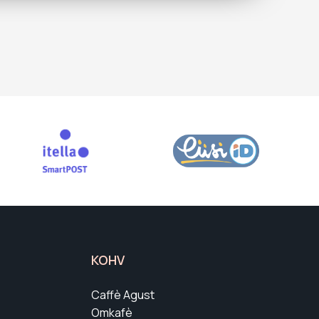
KOHV
Caffè Agust
Omkafè