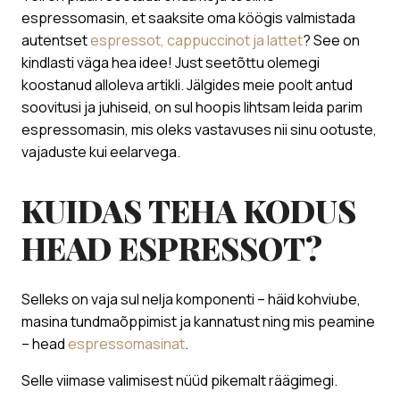
espressomasin, et saaksite oma köögis valmistada
autentset
espressot, cappuccinot ja lattet
? See on
kindlasti väga hea idee! Just seetõttu olemegi
koostanud alloleva artikli. Jälgides meie poolt antud
soovitusi ja juhiseid, on sul hoopis lihtsam leida parim
espressomasin, mis oleks vastavuses nii sinu ootuste,
vajaduste kui eelarvega. ​
KUIDAS TEHA KODUS
HEAD ESPRESSOT?
​Selleks on vaja sul nelja komponenti – häid kohviube,
masina tundmaõppimist ja kannatust ning mis peamine
– head
espressomasinat
.
Selle viimase valimisest nüüd pikemalt räägimegi.