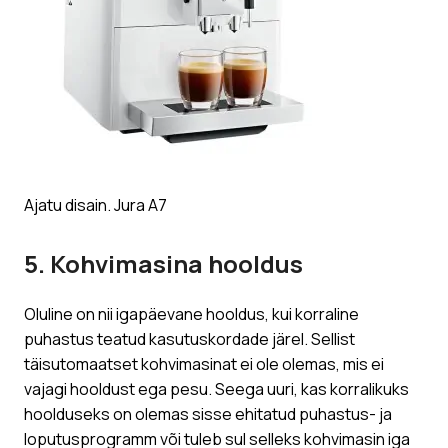
Ajatu disain. Jura A7
​5. Kohvimasina hooldus
Oluline on nii igapäevane hooldus, kui korraline
puhastus teatud kasutuskordade järel. Sellist
täisutomaatset kohvimasinat ei ole olemas, mis ei
vajagi hooldust ega pesu. Seega uuri, kas korralikuks
hoolduseks on olemas sisse ehitatud puhastus- ja
loputusprogramm või tuleb sul selleks kohvimasin iga