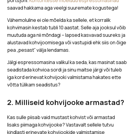
portsjoni.
Kontoritesse mõeldud espressomasinad
saavad hakkama aga veelgi suuremate kogustega!
Vähemoluline ei ole mõelda ka sellele, et korralik
kohvimasin kestab tubli 10 aastat. Selle aja jooksul võib
muutuda aga nii mõndagi – lapsed kasvavad suureks ja
alustavad kohvijoomisega või vastupidi ehk siis on õige
pea „pesast” välja lendamas.
Jälgi espressomasina valikul ka seda, kas masinat saab
seadistada kohvioa sordi ja sinu maitse järgi või tuleb
iga kord erinevat kohvijooki valmistama hakates ette
võtta tülikam seadistus?
2. Milliseid kohvijooke armastad?
Kas sulle piisab vaid mustast kohvist või armastad
lisaks piimaga kohvijooke? Vastavalt sellele tutvu
kindlasti erinevate kohvijookide valmistamise