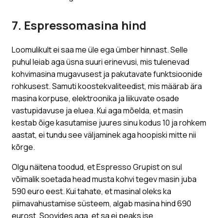
7. Espressomasina hind
Loomulikult ei saa me üle ega ümber hinnast. Selle
puhul leiab aga üsna suuri erinevusi, mis tulenevad
kohvimasina mugavusest ja pakutavate funktsioonide
rohkusest. Samuti koostekvaliteedist, mis määrab ära
masina korpuse, elektroonika ja liikuvate osade
vastupidavuse ja eluea. Kui aga mõelda, et masin
kestab õige kasutamise juures sinu kodus 10 ja rohkem
aastat, ei tundu see väljaminek aga hoopiski mitte nii
kõrge.
Olgu näitena toodud, et Espresso Grupist on sul
võimalik soetada head musta kohvi tegev masin juba
590 euro eest. Kui tahate, et masinal oleks ka
piimavahustamise süsteem, algab masina hind 690
eurost. Soovides aga, et sa ei peaks ise