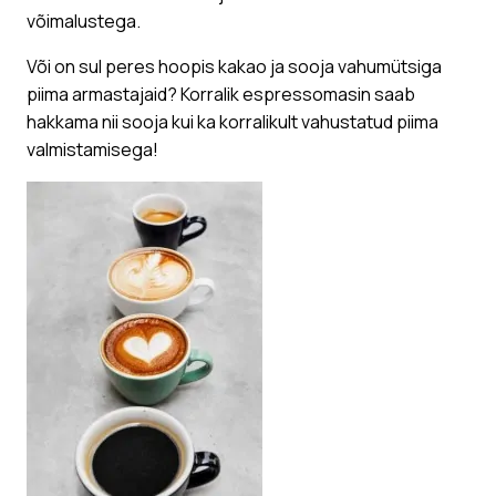
võimalustega.
Või on sul peres hoopis kakao ja sooja vahumütsiga
piima armastajaid? Korralik espressomasin saab
hakkama nii sooja kui ka korralikult vahustatud piima
valmistamisega!