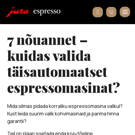
7 nõuannet –
kuidas valida
täisautomaatset
espressomasinat?
Mida silmas pidada korraliku espressomasina valikul?
Kust leida suurim valik kohvimasinaid ja parima hinna
garantii?​
Teil on plaan soetada enda koju tõeline