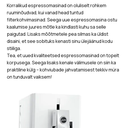
Korralikud espressomasinad on oluliselt rohkem
ruuminõudvad, kui vanad head tuntud
filterkohvimasinad. Seega uue espressomasina ostu
kaalumise juures mõtle ka kindlasti kuhu sa selle
paigutad. Lisaks mõõtmetele pea silmas ka üldist
disaini, et see sobituks kenasti sinu ülejäänud kodu
stiiliga.
Tea, et uued kvaliteetsed espressomasinad on topelt
korpusega. Seega lisaks kenale välimusele on siin ka
praktiline külg – kohviubade jahvatamisest tekkiv müra
on tunduvalt vaiksem!