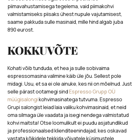
piimavahustamisega tegelema, vaid piimakohvi
valmistamiseks piisaks ühest nupule vajutamisest,
saame pakkuda sulle masinaid, mille hind algab juba
890 eurost.
KOKKUVÕTE
Kohati võib tunduda, et hea ja sulle sobivaima
espressomasina valimine käib üle jõu. Sellest pole
midagi. Usu, et sa ei ole ainuke, kes nii on mõelnud. Just
selle pärast ootamegi sind
Espresso Grupp OÜ
müügisalongi
kohvimasinatega tutvuma. Espresso
Grupi salongist leiad laia valiku kohvimasinaid, et neid
oma silmaga üle vaadata ja isegi nendega valmistatud
kohvi maitsta! Otse loomulikult ei puudu asjatundlikud
ja professionaalsed klienditeenindajad, kes oskavad
vastata kõikidele tekkida võivatele küsimustele.