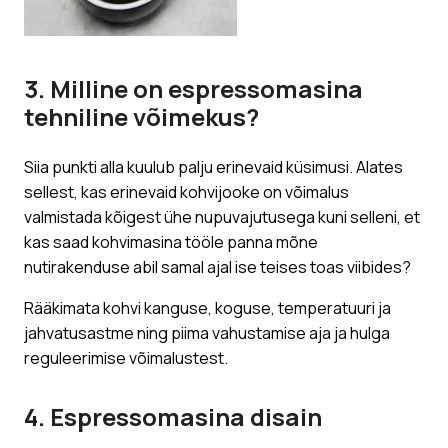
​3. Milline on espressomasina
tehniline võimekus?
Siia punkti alla kuulub palju erinevaid küsimusi. Alates
sellest, kas erinevaid kohvijooke on võimalus
valmistada kõigest ühe nupuvajutusega kuni selleni, et
kas saad kohvimasina tööle panna mõne
nutirakenduse abil samal ajal ise teises toas viibides?
Rääkimata kohvi kanguse, koguse, temperatuuri ja
jahvatusastme ning piima vahustamise aja ja hulga
reguleerimise võimalustest.
4. Espressomasina disain