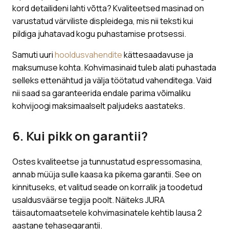
kord detailideni lahti võtta? Kvaliteetsed masinad on
varustatud värviliste displeidega, mis nii teksti kui
pildiga juhatavad kogu puhastamise protsessi.
Samuti uuri
hooldusvahendite
kättesaadavuse ja
maksumuse kohta. Kohvimasinaid tuleb alati puhastada
selleks ettenähtud ja välja töötatud vahenditega. Vaid
nii saad sa garanteerida endale parima võimaliku
kohvijoogi maksimaalselt paljudeks aastateks.
6. Kui pikk on garantii?
Ostes kvaliteetse ja tunnustatud espressomasina,
annab müüja sulle kaasa ka pikema garantii. See on
kinnituseks, et valitud seade on korralik ja toodetud
usaldusväärse tegija poolt. Näiteks JURA
täisautomaatsetele kohvimasinatele kehtib lausa 2
aastane tehasegarantii.