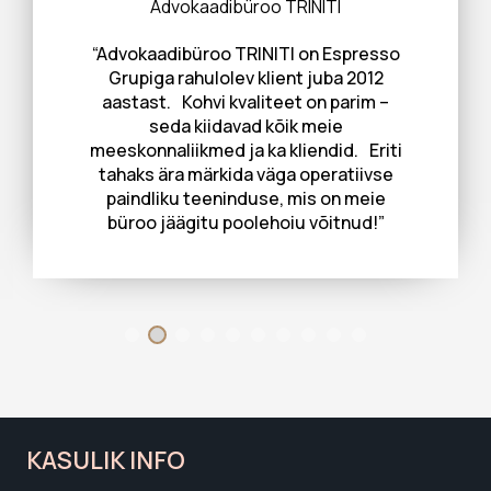
Agape Eesti
“Head masinad, kvaliteetne kohv ja
sõbralik klienditeenindus – sellised on
meie poolt pakutud märksõnad seoses
Espresso Grupiga. Oleme Espresso
Grupiga koostööd teinud juba aastast
2013 ning oleme teenusega väga rahul.”
KASULIK INFO
Miks osta Espresso Grupist