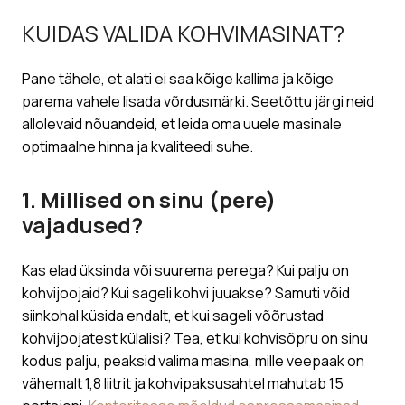
KUIDAS VALIDA KOHVIMASINAT?
Pane tähele, et alati ei saa kõige kallima ja kõige
parema vahele lisada võrdusmärki. Seetõttu järgi neid
allolevaid nõuandeid, et leida oma uuele masinale
optimaalne hinna ja kvaliteedi suhe.
1. Millised on sinu (pere)
vajadused?
Kas elad üksinda või suurema perega? Kui palju on
kohvijoojaid? Kui sageli kohvi juuakse? Samuti võid
siinkohal küsida endalt, et kui sageli võõrustad
kohvijoojatest külalisi? Tea, et kui kohvisõpru on sinu
kodus palju, peaksid valima masina, mille veepaak on
vähemalt 1,8 liitrit ja kohvipaksusahtel mahutab 15