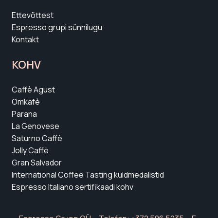
Espresso grupi sünnilugu
Kontakt
KOHV
Caffè Agust
Omkafè
Parana
La Genovese
Saturno Caffè
Jolly Caffè
Gran Salvador
International Coffee Tasting kuldmedalistid
Espresso Italiano sertifikaadi kohv
Espresso Grupp OÜ • Telefon: +372 506 5235 • E-
post:
espresso@espresso.ee
• E-R 10.00–18.00 •