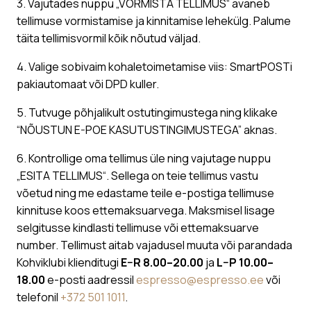
3. Vajutades nuppu „VORMISTA TELLIMUS“ avaneb
tellimuse vormistamise ja kinnitamise lehekülg. Palume
täita tellimisvormil kõik nõutud väljad.
4. Valige sobivaim kohaletoimetamise viis: SmartPOSTi
pakiautomaat või DPD kuller.
5. Tutvuge põhjalikult ostutingimustega ning klikake
“NÕUSTUN E-POE KASUTUSTINGIMUSTEGA” aknas.
6. Kontrollige oma tellimus üle ning vajutage nuppu
„ESITA TELLIMUS“. Sellega on teie tellimus vastu
võetud ning me edastame teile e-postiga tellimuse
kinnituse koos ettemaksuarvega. Maksmisel lisage
selgitusse kindlasti tellimuse või ettemaksuarve
number. Tellimust aitab vajadusel muuta või parandada
Kohviklubi klienditugi
E–R 8.00–20.00
ja
L–P 10.00–
18.00
e-posti aadressil
espresso@espresso.ee
või
telefonil
+372 501 1011
.