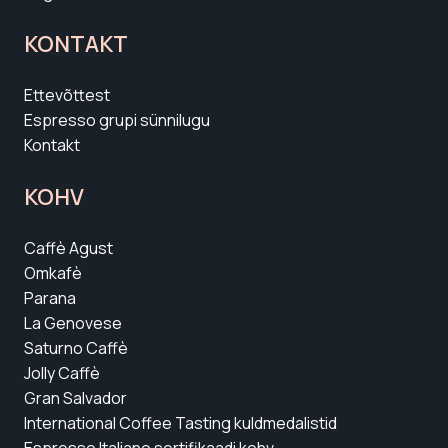
KONTAKT
Ettevõttest
Espresso grupi sünnilugu
Kontakt
KOHV
Caffè Agust
Omkafè
Parana
La Genovese
Saturno Caffè
Jolly Caffè
Gran Salvador
International Coffee Tasting kuldmedalistid