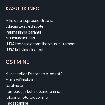
KASULIK INFO
Miks osta Espresso Grupist
Edukas Eesti ettevõte
Parima hinna garantii
Müügitingimused
JURA toodete garantiihooldus ja -remont
JURA kohvimasinatest
OSTMINE
Kuidas tellida Espresso e-poest?
Maksevõimalused
Järelmaks
Tarneaeg ja kohaletoimetamine
Isikuandmete töötlemine
Tagastamine