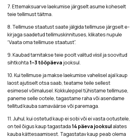
7. Ettemaksuarve laekumise järgselt asume koheselt
teie tellimust täitma.
8. Tellimuse staatust saate jälgida tellimuse järgselt e-
kirjaga saadetud tellimuskinnituses, klikates nupule
“Vaata oma tellimuse staatust”.
9. Kaubad tarnitakse teie poolt valitud viisil ja soovitud
sihtkohta
1–3 tööpäeva
jooksul.
10. Kui tellimuse ja makse laekumise vahelisel ajal kaup
laost ajutiselt otsa saab, teatame teile sellest
esimesel võimalusel. Kokkuleppel tühistame tellimuse,
paneme selle ootele, tagastame raha või asendame
tellitud kauba samaväärse või paremaga.
11. Juhul, kui ostetud kaup ei sobi või ei vasta ootustele,
on teil õigus kaup tagastada
14 päeva jooksul
alates
kauba kättesaamisest. Tagastatav kaup peab olema