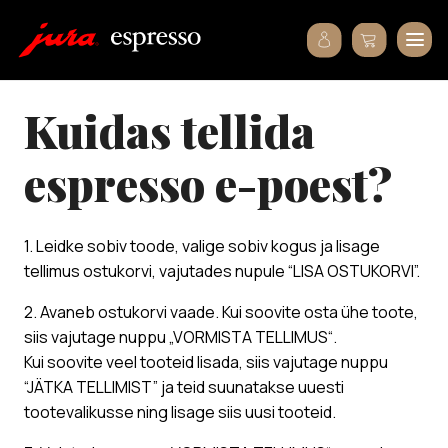
kuidas tellida
espresso e-poest?
1. Leidke sobiv toode, valige sobiv kogus ja lisage
tellimus ostukorvi, vajutades nupule “LISA OSTUKORVI”.
2. Avaneb ostukorvi vaade. Kui soovite osta ühe toote,
siis vajutage nuppu „VORMISTA TELLIMUS“.
Kui soovite veel tooteid lisada, siis vajutage nuppu
“JÄTKA TELLIMIST” ja teid suunatakse uuesti
tootevalikusse ning lisage siis uusi tooteid.