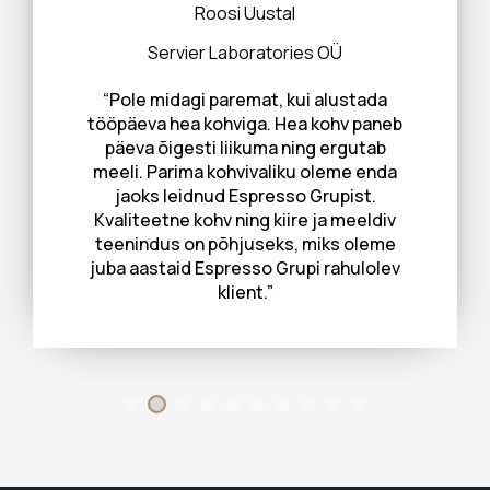
Roosi Uustal
Servier Laboratories OÜ
“Pole midagi paremat, kui alustada
tööpäeva hea kohviga. Hea kohv paneb
päeva õigesti liikuma ning ergutab
meeli. Parima kohvivaliku oleme enda
jaoks leidnud Espresso Grupist.
Kvaliteetne kohv ning kiire ja meeldiv
teenindus on põhjuseks, miks oleme
juba aastaid Espresso Grupi rahulolev
klient.”