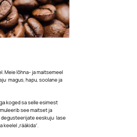
el. Meie lõhna- ja maitsemeel
aju: magus, hapu, soolane ja
ga koged sa selle esimest
timuleerib see maitset ja
 degusteerijate eeskuju: lase
 keelel „rääkida“.