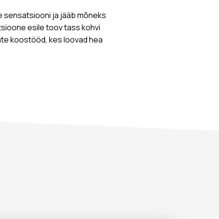
ise sensatsiooni ja jääb mõneks
tsioone esile toov tass kohvi
ijate koostööd, kes loovad hea