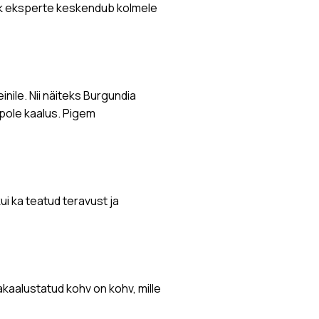
mik eksperte keskendub kolmele
inile. Nii näiteks Burgundia
 pole kaalus. Pigem
i ka teatud teravust ja
kaalustatud kohv on kohv, mille