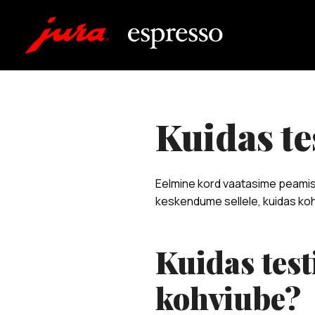
kuidas 
Eelmine kord vaatasime peamisi
keskendume sellele, kuidas kohv
Kuidas test
kohviube?