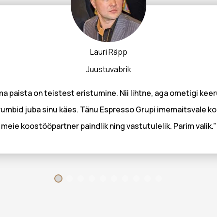
Lauri Räpp
Juustuvabrik
a paista on teistest eristumine. Nii lihtne, aga ometigi keer
umbid juba sinu käes. Tänu Espresso Grupi imemaitsvale koh
meie koostööpartner paindlik ning vastutulelik. Parim valik.”