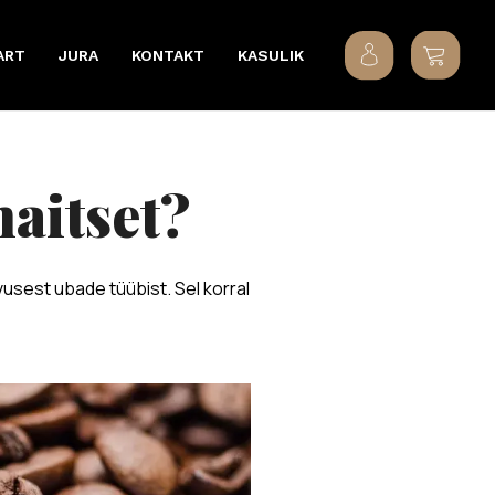
ART
JURA
KONTAKT
KASULIK
maitset?
usest ubade tüübist. Sel korral