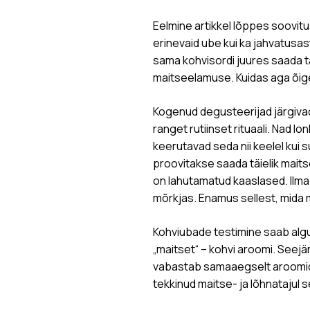
Eelmine artikkel lõppes soovitus
erinevaid ube kui ka jahvatusas
sama kohvisordi juures saada t
maitseelamuse. Kuidas aga õige
Kogenud degusteerijad järgiva
ranget rutiinset rituaali. Nad lo
keerutavad seda nii keelel kui 
proovitakse saada täielik maits
on lahutamatud kaaslased. Ilma
mõrkjas. Enamus sellest, mida 
Kohviubade testimine saab alg
„maitset“ – kohvi aroomi. Seejär
vabastab samaaegselt aroomid s
tekkinud maitse- ja lõhnatajul 