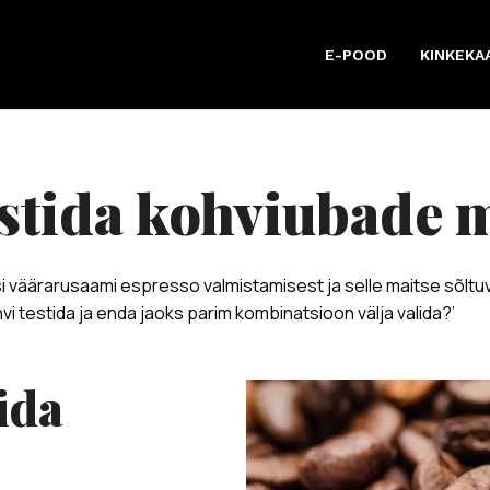
E-POOD
KINKEKA
testida kohviubade 
 väärarusaami espresso valmistamisest ja selle maitse sõltuv
i testida ja enda jaoks parim kombinatsioon välja valida?’
ida