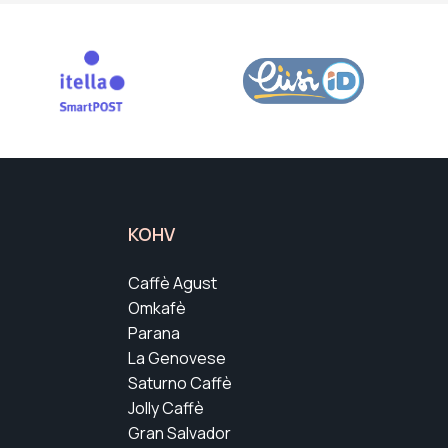
KOHV
Caffè Agust
Omkafè
Parana
La Genovese
Saturno Caffè
Jolly Caffè
Gran Salvador