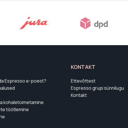
KONTAKT
lida Espresso e-poest?
Ettevõttest
alused
Espresso grupi sünnilugu
Kontakt
ja kohaletoimetamine
te töötlemine
ne