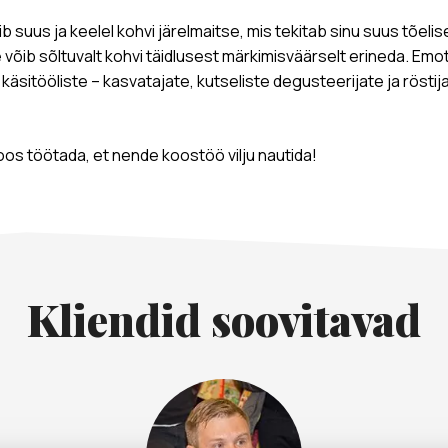
ib suus ja keelel kohvi järelmaitse, mis tekitab sinu suus tõel
 võib sõltuvalt kohvi täidlusest märkimisväärselt erineda. Emo
 käsitööliste – kasvatajate, kutseliste degusteerijate ja röst
 koos töötada, et nende koostöö vilju nautida!
Kliendid soovitavad