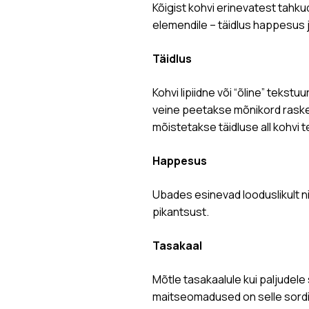
Kõigist kohvi erinevatest tahk
elemendile – täidlus happesus j
Täidlus
Kohvi lipiidne või “õline” tekst
veine peetakse mõnikord raskem
mõistetakse täidluse all kohvi t
Happesus
Ubades esinevad looduslikult ni
pikantsust.
Tasakaal
Mõtle tasakaalule kui paljudel
maitseomadused on selle sordi 