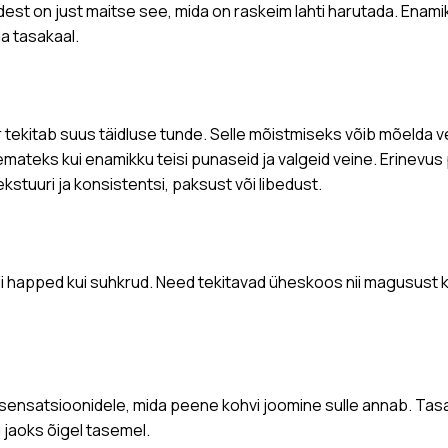
udest on just maitse see, mida on raskeim lahti harutada. Ena
a tasakaal.
uur tekitab suus täidluse tunde. Selle mõistmiseks võib mõelda ve
ateks kui enamikku teisi punaseid ja valgeid veine. Erinevus
ekstuuri ja konsistentsi, paksust või libedust.
i happed kui suhkrud. Need tekitavad üheskoos nii magusust ku
e sensatsioonidele, mida peene kohvi joomine sulle annab. Tasa
jaoks õigel tasemel.