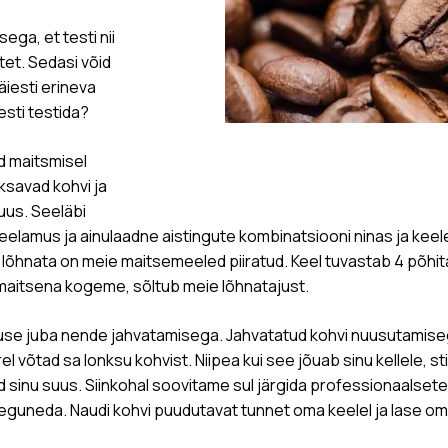
ega, et testi nii
tet. Sedasi võid
äiesti erineva
sti testida?
d maitsmisel
nksavad kohvi ja
suus. Seeläbi
eelamus ja ainulaadne aistingute kombinatsiooni ninas ja keel
 lõhnata on meie maitsemeeled piiratud. Keel tuvastab 4 põhit
maitsena kogeme, sõltub meie lõhnatajust.
use juba nende jahvatamisega. Jahvatatud kohvi nuusutamise
el võtad sa lonksu kohvist. Niipea kui see jõuab sinu kellele, s
inu suus. Siinkohal soovitame sul järgida professionaalsete
seguneda. Naudi kohvi puudutavat tunnet oma keelel ja lase oma