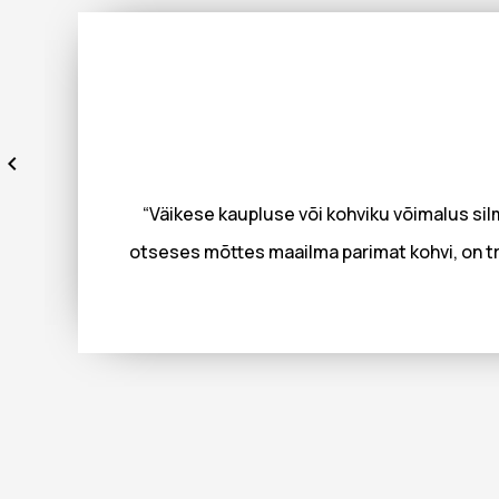
“Väikese kaupluse või kohviku võimalus silm
otseses mõttes maailma parimat kohvi, on tr