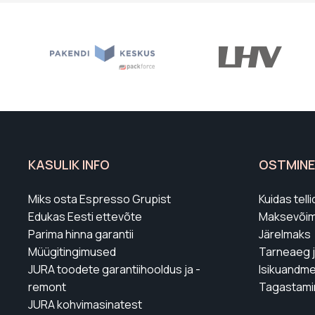
KASULIK INFO
OSTMINE
Miks osta Espresso Grupist
Kuidas tel
Edukas Eesti ettevõte
Maksevõim
Parima hinna garantii
Järelmaks
Müügitingimused
Tarneaeg 
JURA toodete garantiihooldus ja -
Isikuandme
remont
Tagastami
JURA kohvimasinatest