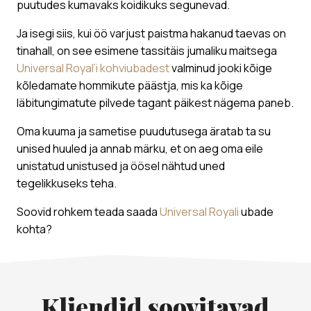
puutudes kumavaks koidikuks segunevad.
Ja isegi siis, kui öö varjust paistma hakanud taevas on
tinahall, on see esimene tassitäis jumaliku maitsega
Universal Royal’i kohviubadest
valminud jooki kõige
kõledamate hommikute päästja, mis ka kõige
läbitungimatute pilvede tagant päikest nägema paneb.
Oma kuuma ja sametise puudutusega äratab ta su
unised huuled ja annab märku, et on aeg oma eile
unistatud unistused ja öösel nähtud uned
tegelikkuseks teha.
Soovid rohkem teada saada
Universal Royali
ubade
kohta?
Kliendid soovitavad