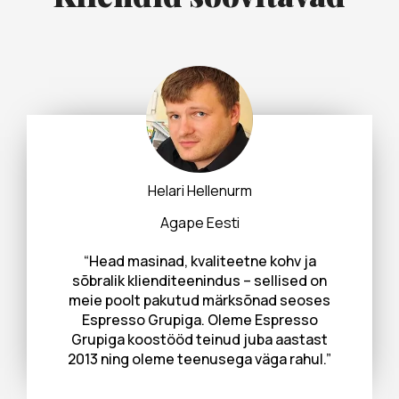
Helari Hellenurm
Agape Eesti
“Head masinad, kvaliteetne kohv ja
sõbralik klienditeenindus – sellised on
meie poolt pakutud märksõnad seoses
Espresso Grupiga. Oleme Espresso
Grupiga koostööd teinud juba aastast
2013 ning oleme teenusega väga rahul.”