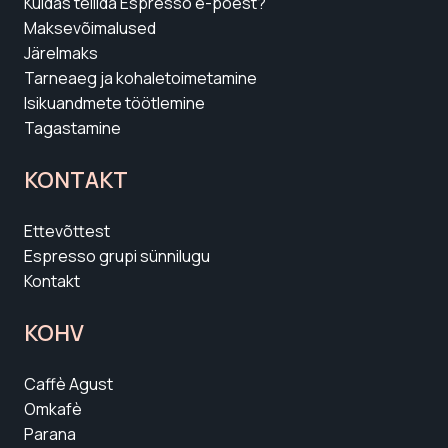
Kuidas tellida Espresso e-poest?
Maksevõimalused
Järelmaks
Tarneaeg ja kohaletoimetamine
Isikuandmete töötlemine
Tagastamine
KONTAKT
Ettevõttest
Espresso grupi sünnilugu
Kontakt
KOHV
Caffè Agust
Omkafè
Parana