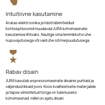
Intuitiivne kasutamine
Arukas elektroonika ja hästi läbimõeldud
kontseptsioonid muudavad JURA kohvimasinate
kasutamise lihtsaks. Nautige oma lemmikkohvi ühe
nupuvajutusega või vaid ühe sõrmepuudutusega.
Rabav disain
JURA kasutab espressomasinate disainis puhtaid ja
väljendusrikkaid jooni. Koos kvaliteetsete materjalide
ja täpse viimistletud tööga on tulemuseks
kohvimasinad, millel on ajatu disain.