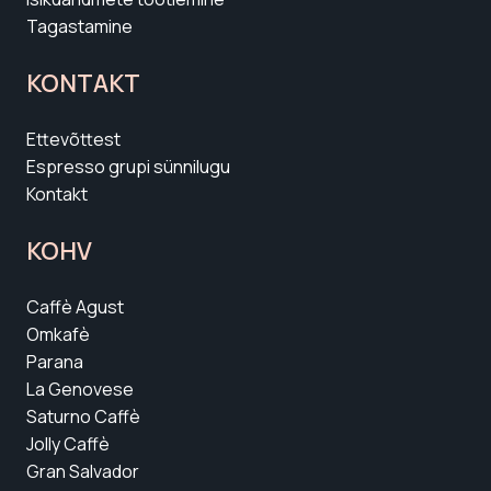
Tagastamine
KONTAKT
Ettevõttest
Espresso grupi sünnilugu
Kontakt
KOHV
Caffè Agust
Omkafè
Parana
La Genovese
Saturno Caffè
Jolly Caffè
Gran Salvador