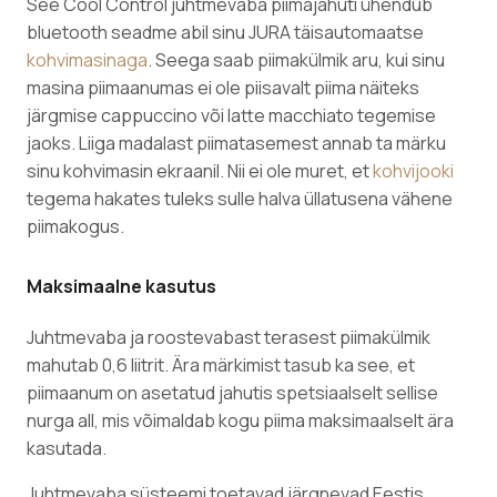
See Cool Control juhtmevaba piimajahuti ühendub
bluetooth seadme abil sinu JURA täisautomaatse
kohvimasinaga
. Seega saab piimakülmik aru, kui sinu
masina piimaanumas ei ole piisavalt piima näiteks
järgmise cappuccino või latte macchiato tegemise
jaoks. Liiga madalast piimatasemest annab ta märku
sinu kohvimasin ekraanil. Nii ei ole muret, et
kohvijooki
tegema hakates tuleks sulle halva üllatusena vähene
piimakogus.
Maksimaalne kasutus
Juhtmevaba ja roostevabast terasest piimakülmik
mahutab 0,6 liitrit. Ära märkimist tasub ka see, et
piimaanum on asetatud jahutis spetsiaalselt sellise
nurga all, mis võimaldab kogu piima maksimaalselt ära
kasutada.
Juhtmevaba süsteemi toetavad järgnevad Eestis