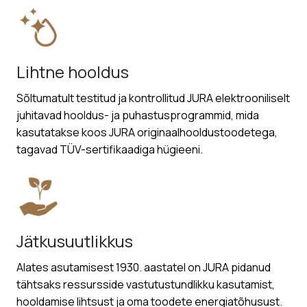
Lihtne hooldus
Sõltumatult testitud ja kontrollitud JURA elektrooniliselt
juhitavad hooldus- ja puhastusprogrammid, mida
kasutatakse koos JURA originaalhooldustoodetega,
tagavad TÜV-sertifikaadiga hügieeni.
Jätkusuutlikkus
Alates asutamisest 1930. aastatel on JURA pidanud
tähtsaks ressursside vastutustundlikku kasutamist,
hooldamise lihtsust ja oma toodete energiatõhusust.