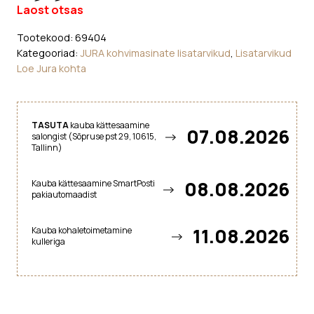
Laost otsas
Tootekood:
69404
Kategooriad:
JURA kohvimasinate lisatarvikud
,
Lisatarvikud
Loe Jura kohta
TASUTA
kauba kättesaamine
07.08.2026
salongist (Sõpruse pst 29, 10615,
Tallinn)
08.08.2026
Kauba kättesaamine SmartPosti
pakiautomaadist
11.08.2026
Kauba kohaletoimetamine
kulleriga