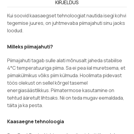
KIRJELDUS
Kui soovid kaasaegset tehnoloogiat nautida isegi kohvi
tegemise juures, on juhtmevaba piimajahuti sinu jaoks
loodud.
Milleks piimajahuti?
Piimajahuti tagab sulle alati mõnusalt jaheda stabiilse
4*C temperatuuriga piima. Sa ei pea iial muretsema, et
piimakülmikus võiks piim külmuda. Hoolimata pidevast
töös olekust on sellel kõrgel tasemel
energiasäästlikkus. Piimatermose kasutamine on
tehtud ääretult lihtsaks. Nii on teda mugav eemaldada,
täita ja ka pesta.
Kaasaegne tehnoloogia