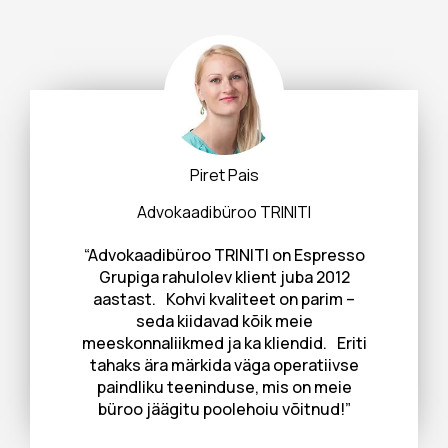
Piret Pais
Advokaadibüroo TRINITI
“Advokaadibüroo TRINITI on Espresso
Grupiga rahulolev klient juba 2012
aastast. Kohvi kvaliteet on parim –
seda kiidavad kõik meie
meeskonnaliikmed ja ka kliendid. Eriti
tahaks ära märkida väga operatiivse
paindliku teeninduse, mis on meie
büroo jäägitu poolehoiu võitnud!”