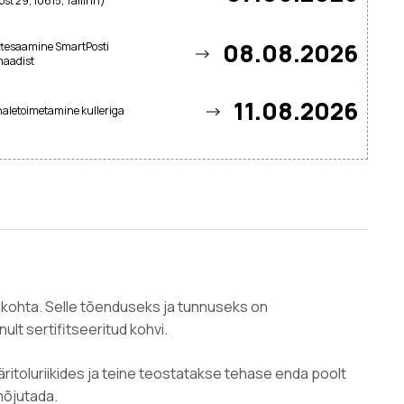
st 29, 10615, Tallinn)
08.08.2026
ttesaamine SmartPosti
maadist
11.08.2026
aletoimetamine kulleriga
i kohta. Selle tõenduseks ja tunnuseks on
ult sertifitseeritud kohvi.
ritoluriikides ja teine teostatakse tehase enda poolt
 mõjutada.