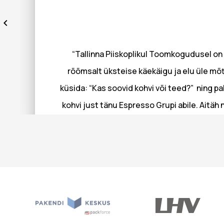
“Tallinna Piiskoplikul Toomkogudusel on 
rõõmsalt üksteise käekäigu ja elu üle mõt
küsida: “Kas soovid kohvi või teed?” ning p
kohvi just tänu Espresso Grupi abile. Aitä