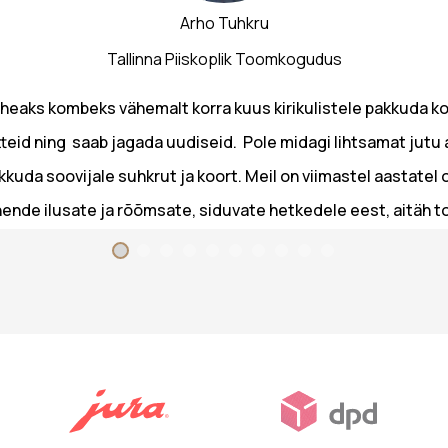
Arho Tuhkru
Tallinna Piiskoplik Toomkogudus
heaks kombeks vähemalt korra kuus kirikulistele pakkuda ko
teid ning saab jagada uudiseid. Pole midagi lihtsamat jutu al
akkuda soovijale suhkrut ja koort. Meil on viimastel aastatel
h nende ilusate ja rõõmsate, siduvate hetkedele eest, aitäh
Grupis.”