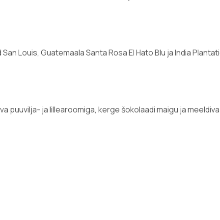
ad San Louis, Guatemaala Santa Rosa El Hato Blu ja India Plantat
 puuvilja- ja lillearoomiga, kerge šokolaadi maigu ja meeldi