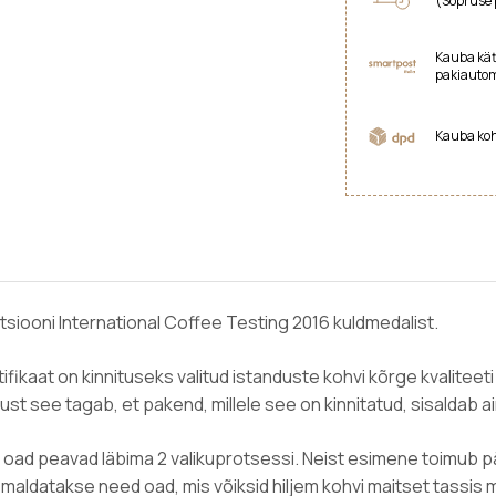
(Sõpruse p
Kauba kä
pakiauto
Kauba koh
siooni International Coffee Testing 2016 kuldmedalist.
fikaat on kinnituseks valitud istanduste kohvi kõrge kvaliteet
st see tagab, et pakend, millele see on kinnitatud, sisaldab ain
 oad peavad läbima 2 valikuprotsessi. Neist esimene toimub pä
 eemaldatakse need oad, mis võiksid hiljem kohvi maitset tassis