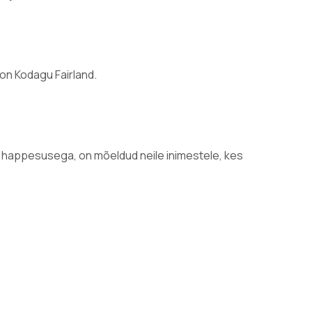
ion Kodagu Fairland.
va happesusega, on mõeldud neile inimestele, kes