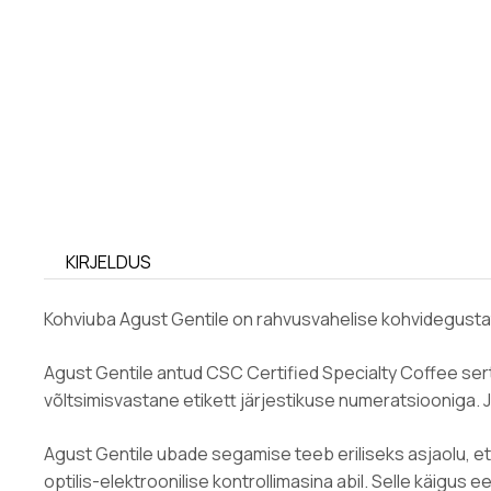
KIRJELDUS
Kohviuba Agust Gentile on rahvusvahelise kohvidegustat
Agust Gentile antud CSC Certified Specialty Coffee serti
võltsimisvastane etikett järjestikuse numeratsiooniga. Ju
Agust Gentile ubade segamise teeb eriliseks asjaolu, et
optilis-elektroonilise kontrollimasina abil. Selle käigus