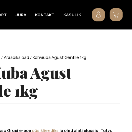
ART
JURA
KONTAKT
KASULIK
v
/
Araabika oad
/ Kohviuba Agust Gentile 1kg
uba Agust
le 1kg
sso Grupi e-poe
püsikliendiks
ja oled alati plussis! Tutvu