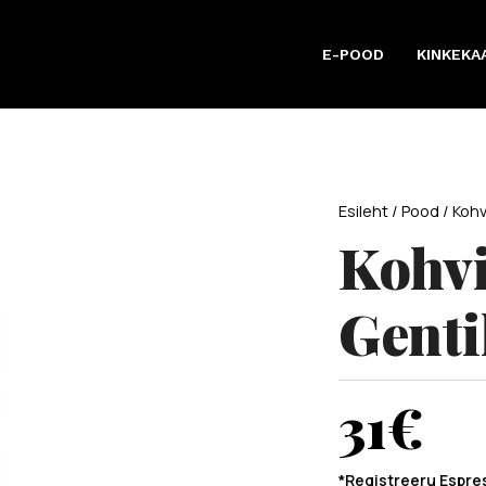
E-POOD
KINKEKA
Esileht
/
Pood
/
Koh
Kohvi
Genti
31
€
*Registreeru Espre