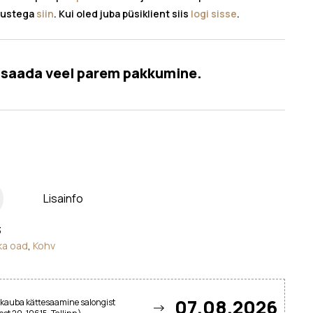
tustega
siin
. Kui oled juba püsiklient siis
logi sisse
.
s saada veel parem pakkumine.
Lisainfo
3
ka oad
,
Kohv
07.08.2026
kauba kättesaamine salongist