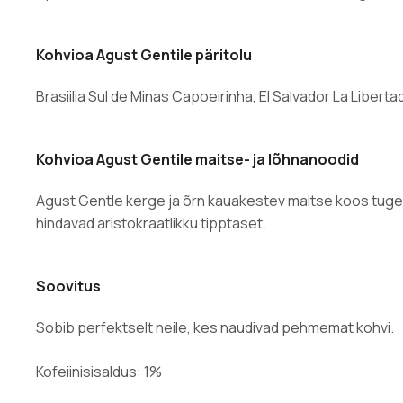
Kohvioa Agust Gentile päritolu
Brasiilia Sul de Minas Capoeirinha, El Salvador La Libert
Kohvioa Agust Gentile maitse- ja lõhnanoodid
Agust Gentle kerge ja õrn kauakestev maitse koos tugeva
hindavad aristokraatlikku tipptaset.
Soovitus
Sobib perfektselt neile, kes naudivad pehmemat kohvi.
Kofeiinisisaldus: 1%