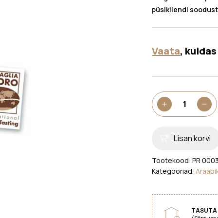
püsikliendi soodus
Vaata
, kuida
Kohviuba
+
-
Agust
Gentile
1kg
Lisan korvi
kogus
Tootekood:
PR 000
Kategooriad:
Araabi
TASUTA