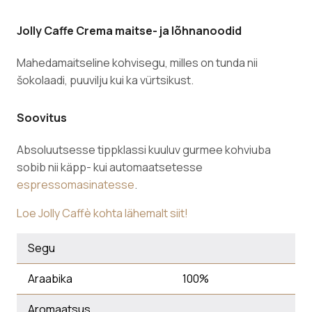
Jolly Caffe Crema maitse- ja lõhnanoodid
Mahedamaitseline kohvisegu, milles on tunda nii
šokolaadi, puuvilju kui ka vürtsikust.
Soovitus
Absoluutsesse tippklassi kuuluv gurmee kohviuba
sobib nii käpp- kui automaatsetesse
espressomasinatesse
.
Loe Jolly Caffè kohta lähemalt siit!
Segu
Araabika
100%
Aromaatsus