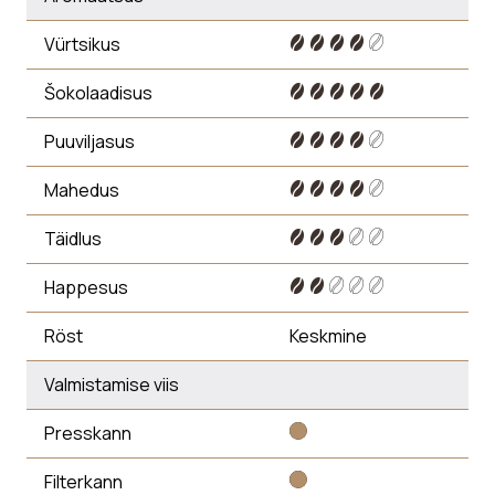
Vürtsikus
Šokolaadisus
Puuviljasus
Mahedus
Täidlus
Happesus
Röst
Keskmine
Valmistamise viis
Presskann
Filterkann