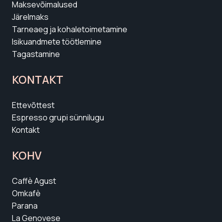
Maksevõimalused
Järelmaks
Tarneaeg ja kohaletoimetamine
Isikuandmete töötlemine
Tagastamine
KONTAKT
Ettevõttest
Espresso grupi sünnilugu
Kontakt
KOHV
Caffè Agust
Omkafè
Parana
La Genovese