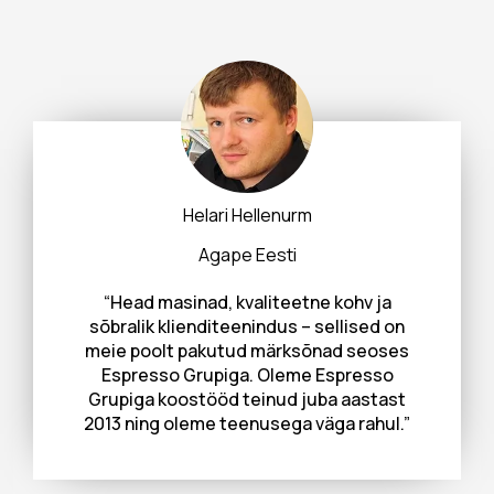
Helari Hellenurm
Agape Eesti
“Head masinad, kvaliteetne kohv ja
sõbralik klienditeenindus – sellised on
meie poolt pakutud märksõnad seoses
Espresso Grupiga. Oleme Espresso
Grupiga koostööd teinud juba aastast
2013 ning oleme teenusega väga rahul.”