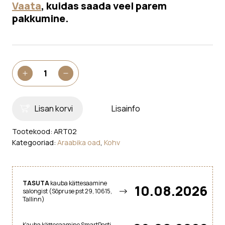
Vaata
, kuidas saada veel parem
pakkumine.
Kohviuba
+
-
Jolly
Caffe
Crema
Lisan korvi
Lisainfo
1kg
kogus
Tootekood:
ART02
Kategooriad:
Araabika oad
,
Kohv
TASUTA
kauba kättesaamine
10.08.2026
salongist (Sõpruse pst 29, 10615,
Tallinn)
Kauba kättesaamine SmartPosti