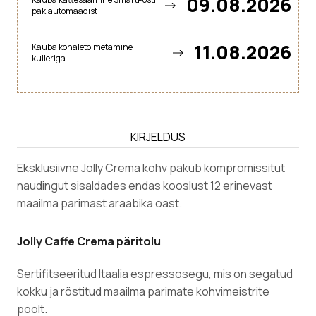
09.08.2026
pakiautomaadist
11.08.2026
Kauba kohaletoimetamine
kulleriga
KIRJELDUS
Eksklusiivne Jolly Crema kohv pakub kompromissitut
naudingut sisaldades endas kooslust 12 erinevast
maailma parimast araabika oast.
Jolly Caffe Crema päritolu
Sertifitseeritud Itaalia espressosegu, mis on segatud
kokku ja röstitud maailma parimate kohvimeistrite
poolt.