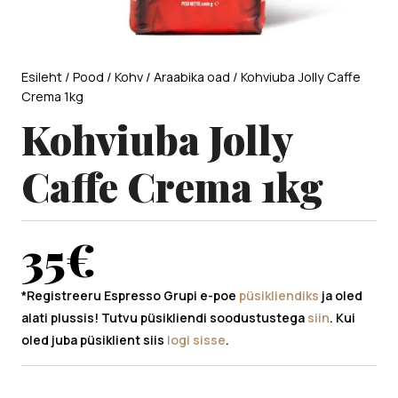
Esileht
/
Pood
/
Kohv
/
Araabika oad
/ Kohviuba Jolly Caffe
Crema 1kg
Kohviuba Jolly
Caffe Crema 1kg
35
€
*Registreeru Espresso Grupi e-poe
püsikliendiks
ja oled
alati plussis! Tutvu püsikliendi soodustustega
siin
. Kui
oled juba püsiklient siis
logi sisse
.