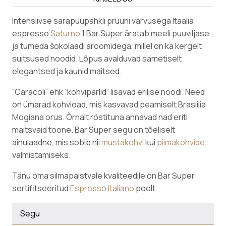
Intensiivse sarapuupähkli pruuni värvusega Itaalia
espresso
Saturno
1 Bar Super äratab meeli puuviljase
ja tumeda šokolaadi aroomidega, millel on ka kergelt
suitsused noodid. Lõpus avalduvad sametiselt
elegantsed ja kaunid maitsed.
“Caracoli” ehk “kohvipärlid” lisavad erilise noodi. Need
on ümarad kohvioad, mis kasvavad peamiselt Brasiilia
Mogiana orus. Õrnalt röstituna annavad nad eriti
maitsvaid toone. Bar Super segu on tõeliselt
ainulaadne, mis sobib nii
mustakohvi
kui
piimakohvide
valmistamiseks.
Tänu oma silmapaistvale kvaliteedile on Bar Super
sertifitseeritud
Espresso Italiano
poolt.
Segu