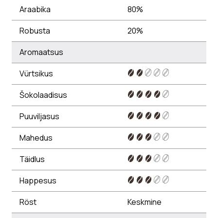
Araabika
80%
Robusta
20%
Aromaatsus
Vürtsikus
Šokolaadisus
Puuviljasus
Mahedus
Täidlus
Happesus
Röst
Keskmine