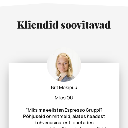
Kliendid soovitavad
Brit Mesipuu
Milos OÜ
“Miks ma eelistan Espresso Gruppi?
Põhjuseid on mitmeid, alates headest
kohvimasinatest lõpetades