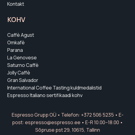
Kontakt
KOHV
Caffè Agust
Omkafè
Parana
La Genovese
Saturno Caffè
Jolly Caffè
Gran Salvador
International Coffee Tasting kuldmedalistid
Espresso Italiano sertifikaadi kohv
Espresso Grupp OÜ • Telefon: +372 506 5235 • E-
post:
espresso@espresso.ee
• E-R 10.00–18.00 •
Sõpruse pst 29, 10615, Tallinn