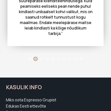
suurepärase klienditeenindusega. Kuid
peamiseks eeliseks pean nende puhul
kindlasti unikaalset kohvi valikut, mis on
saanud rohkelt tunnustust kogu
maailmas. Endale meelepärase maitse
leiab kindlasti ka kõige nõudlikum
tarbija.”
KASULIK INFO
Miks osta Espresso Grupist
Edukas Eesti ettevõte