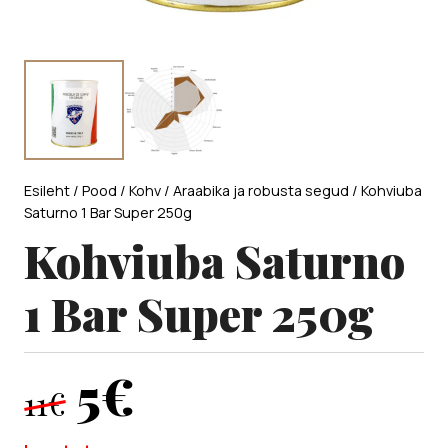
Esileht
/
Pood
/
Kohv
/
Araabika ja robusta segud
/ Kohviuba
Saturno 1 Bar Super 250g
Kohviuba Saturno
1 Bar Super 250g
Algne
Current
5
€
11
€
hind
price
oli:
is: