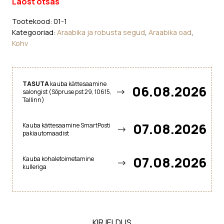
11€.
5€.
Laost otsas
Tootekood:
01-1
Kategooriad:
Araabika ja robusta segud
,
Araabika oad
,
Kohv
TASUTA
kauba kättesaamine
06.08.2026
salongist (Sõpruse pst 29, 10615,
Tallinn)
07.08.2026
Kauba kättesaamine SmartPosti
pakiautomaadist
07.08.2026
Kauba kohaletoimetamine
kulleriga
KIRJELDUS