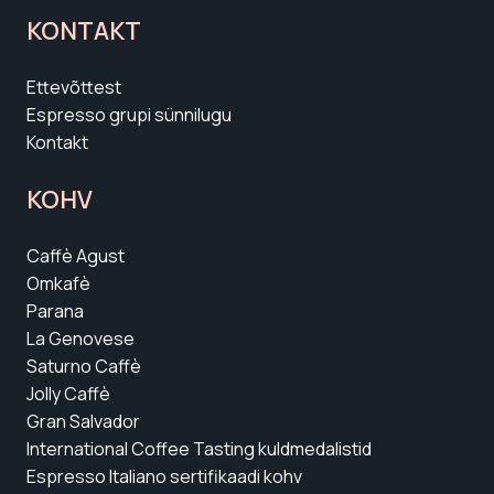
KONTAKT
Ettevõttest
Espresso grupi sünnilugu
Kontakt
KOHV
Caffè Agust
Omkafè
Parana
La Genovese
Saturno Caffè
Jolly Caffè
Gran Salvador
International Coffee Tasting kuldmedalistid
Espresso Italiano sertifikaadi kohv