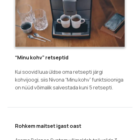
“Minu kohv” retseptid
Kui soovid luua üldse oma retsepti järgi
kohvijoogi, siis Nivona “Minu kohv” funktsiooniga
on nüüd võimalik salvestada kuni 5 retsepti.
Rohkem maitset igast oast