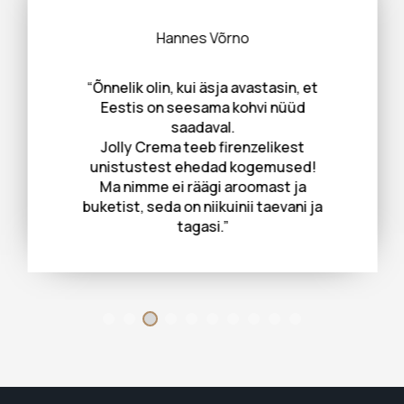
Hannes Võrno
“Õnnelik olin, kui äsja avastasin, et
Eestis on seesama kohvi nüüd
saadaval.
Jolly Crema teeb firenzelikest
unistustest ehedad kogemused!
Ma nimme ei räägi aroomast ja
buketist, seda on niikuinii taevani ja
tagasi.”