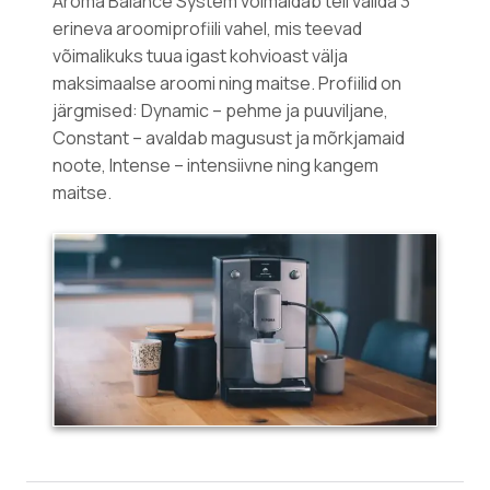
Aroma Balance System võimaldab teil valida 3
erineva aroomiprofiili vahel, mis teevad
võimalikuks tuua igast kohvioast välja
maksimaalse aroomi ning maitse. Profiilid on
järgmised: Dynamic – pehme ja puuviljane,
Constant – avaldab magusust ja mõrkjamaid
noote, Intense – intensiivne ning kangem
maitse.