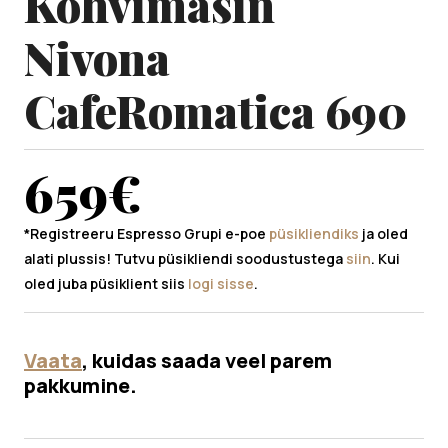
Kohvimasin
Nivona
CafeRomatica 690
659
€
*Registreeru Espresso Grupi e-poe
püsikliendiks
ja oled
alati plussis! Tutvu püsikliendi soodustustega
siin
. Kui
oled juba püsiklient siis
logi sisse
.
Vaata
, kuidas saada veel parem
pakkumine.