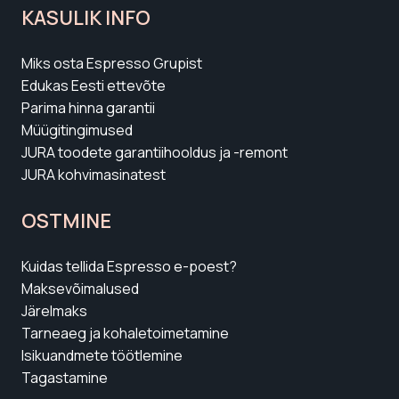
KASULIK INFO
Miks osta Espresso Grupist
Edukas Eesti ettevõte
Parima hinna garantii
Müügitingimused
JURA toodete garantiihooldus ja -remont
JURA kohvimasinatest
OSTMINE
Kuidas tellida Espresso e-poest?
Maksevõimalused
Järelmaks
Tarneaeg ja kohaletoimetamine
Isikuandmete töötlemine
Tagastamine