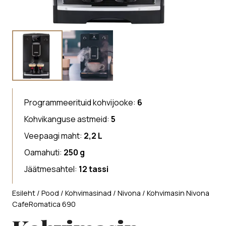
Programmeerituid kohvijooke:
6
Kohvikanguse astmeid:
5
Veepaagi maht:
2,2 L
Oamahuti:
250
g
Jäätmesahtel:
12 tassi
Esileht
/
Pood
/
Kohvimasinad
/
Nivona
/ Kohvimasin Nivona
CafeRomatica 690