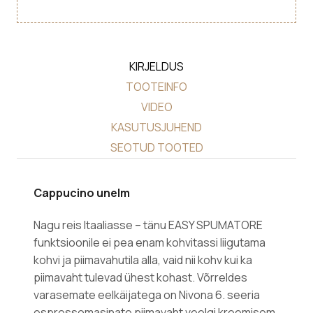
KIRJELDUS
TOOTEINFO
VIDEO
KASUTUSJUHEND
SEOTUD TOOTED
Cappucino unelm
Nagu reis Itaaliasse – tänu EASY SPUMATORE
funktsioonile ei pea enam kohvitassi liigutama
kohvi ja piimavahutila alla, vaid nii kohv kui ka
piimavaht tulevad ühest kohast. Võrreldes
varasemate eelkäijatega on Nivona 6. seeria
espressomasinate piimavaht veelgi kreemisem