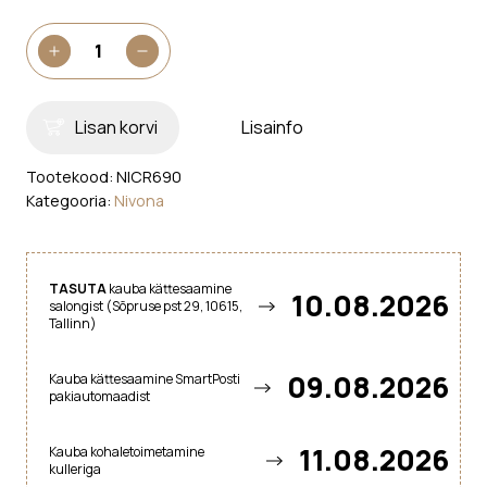
Kohvimasin
+
-
Nivona
CafeRomatica
690
Lisan korvi
Lisainfo
kogus
Tootekood:
NICR690
Kategooria:
Nivona
TASUTA
kauba kättesaamine
10.08.2026
salongist (Sõpruse pst 29, 10615,
Tallinn)
09.08.2026
Kauba kättesaamine SmartPosti
pakiautomaadist
11.08.2026
Kauba kohaletoimetamine
kulleriga