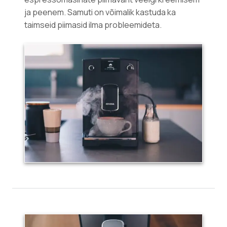
ja peenem. Samuti on võimalik kastuda ka
taimseid piimasid ilma probleemideta.