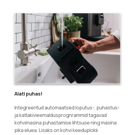
Alati puhas!
Integreeritud automaatsed loputus-, puhastus-
ja katlakivieemaldusprognrammid tagavad
kohvimasina puhastamise lihtsuse ning masina
pika eluea. Lisaks on kohvi keeduplokk