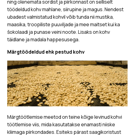
ning olenemata sordist ja piirkonnast on selliselt
töödeldud kohv mahlane, siirupine ja magus. Nendest
ubadest valmistatud kohvil võib tunda nii mustika,
maasika, troopiliste puuviljade ja mee maitset kui ka
šokolaadi ja punase veini noote. Lisaks on kohv
täidlane ja madala happesusega.
Märgtöödeldud ehk pestud kohv
Märgtöötlemise meetod on teine kõige levinud kohvi
töötlemise viis, mida kasutatakse enamasti niiske
kliimaga piirkondades. Esiteks pärast saagikoristust