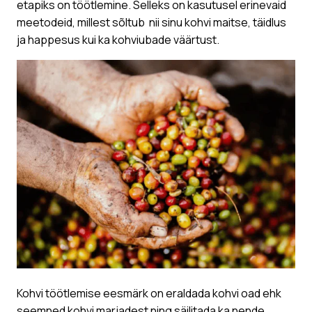
etapiks on töötlemine. Selleks on kasutusel erinevaid
meetodeid, millest sõltub nii sinu kohvi maitse, täidlus
ja happesus kui ka kohviubade väärtust.
Kohvi töötlemise eesmärk on eraldada kohvi oad ehk
seemned kohvi marjadest ning säilitada ka nende