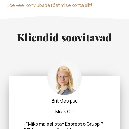
Loe veel kohviubade röstimise kohta siit!
Kliendid soovitavad
Brit Mesipuu
Milos OÜ
“Miks ma eelistan Espresso Gruppi?