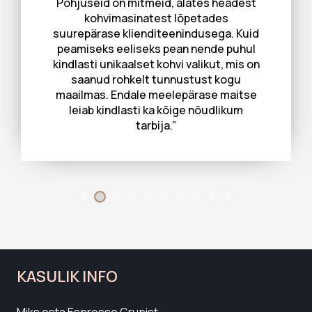
Põhjuseid on mitmeid, alates headest
kohvimasinatest lõpetades
suurepärase klienditeenindusega. Kuid
peamiseks eeliseks pean nende puhul
kindlasti unikaalset kohvi valikut, mis on
saanud rohkelt tunnustust kogu
maailmas. Endale meelepärase maitse
leiab kindlasti ka kõige nõudlikum
tarbija.”
KASULIK INFO
Miks osta Espresso Grupist