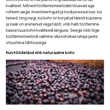
kvaliteet. Mõned töötlemismeetodid nõuavad aga
rohkem aega, investeeringuid ja loodusressursse, kui
teised, ning isegi, kui kohv on korjatud täiesti küpsena
ja saak on arenenud väga hästi, võib halb töötlemine
kaasa tuua kohvi kvaliteedi languse. Seega võib õige
töötlemismeetodi valimine olla kohvikasvataja jaoks
otsustava tähtsusega.
Kuivtöödeldud ehk naturaalne kohv