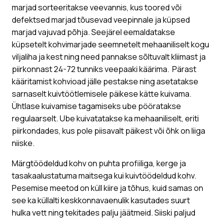
marjad sorteeritakse veevannis, kus toored või
defektsed marjad tõusevad veepinnale ja küpsed
marjad vajuvad põhja. Seejärel eemaldatakse
küpsetelt kohvimarjade seemnetelt mehaaniliselt kogu
viljaliha ja kest ning need pannakse sõltuvalt kliimast ja
piirkonnast 24-72 tunniks veepaaki käärima. Pärast
kääritamist kohvioad jälle pestakse ning asetatakse
sarnaselt kuivtöötlemisele päikese kätte kuivama.
Ühtlase kuivamise tagamiseks ube pööratakse
regulaarselt. Ube kuivatatakse ka mehaaniliselt, eriti
piirkondades, kus pole piisavalt päikest või õhk on liiga
niiske.
Märgtöödeldud kohv on puhta profiiliga, kerge ja
tasakaalustatuma maitsega kui kuivtöödeldud kohv.
Pesemise meetod on küll kiire ja tõhus, kuid samas on
see ka küllalti keskkonnavaenulik kasutades suurt
hulka vett ning tekitades palju jäätmeid. Siiski paljud