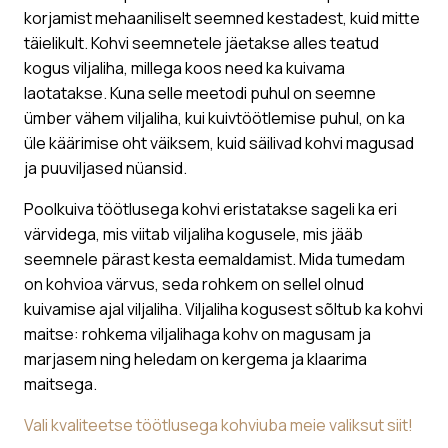
korjamist mehaaniliselt seemned kestadest, kuid mitte
täielikult. Kohvi seemnetele jäetakse alles teatud
kogus viljaliha, millega koos need ka kuivama
laotatakse. Kuna selle meetodi puhul on seemne
ümber vähem viljaliha, kui kuivtöötlemise puhul, on ka
üle käärimise oht väiksem, kuid säilivad kohvi magusad
ja puuviljased nüansid.
Poolkuiva töötlusega kohvi eristatakse sageli ka eri
värvidega, mis viitab viljaliha kogusele, mis jääb
seemnele pärast kesta eemaldamist. Mida tumedam
on kohvioa värvus, seda rohkem on sellel olnud
kuivamise ajal viljaliha. Viljaliha kogusest sõltub ka kohvi
maitse: rohkema viljalihaga kohv on magusam ja
marjasem ning heledam on kergema ja klaarima
maitsega.
Vali kvaliteetse töötlusega kohviuba meie valiksut siit!