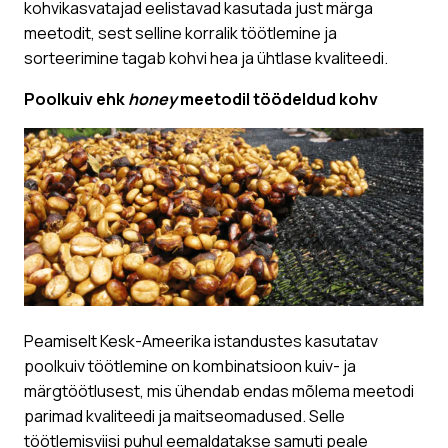
kohvikasvatajad eelistavad kasutada just märga
meetodit, sest selline korralik töötlemine ja
sorteerimine tagab kohvi hea ja ühtlase kvaliteedi.
Poolkuiv ehk
honey
meetodil töödeldud kohv
Peamiselt Kesk-Ameerika istandustes kasutatav
poolkuiv töötlemine on kombinatsioon kuiv- ja
märgtöötlusest, mis ühendab endas mõlema meetodi
parimad kvaliteedi ja maitseomadused. Selle
töötlemisviisi puhul eemaldatakse samuti peale