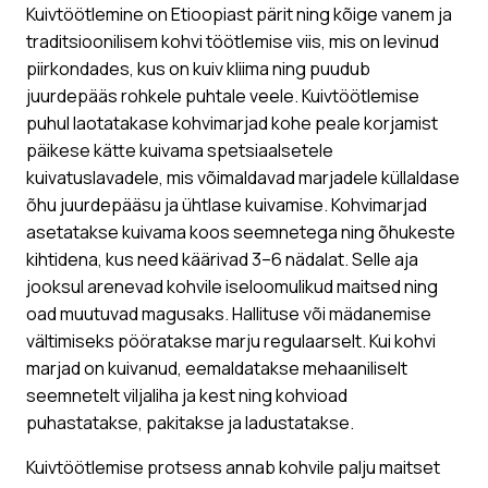
Kuivtöötlemine on Etioopiast pärit ning kõige vanem ja
traditsioonilisem kohvi töötlemise viis, mis on levinud
piirkondades, kus on kuiv kliima ning puudub
juurdepääs rohkele puhtale veele. Kuivtöötlemise
puhul laotatakase kohvimarjad kohe peale korjamist
päikese kätte kuivama spetsiaalsetele
kuivatuslavadele, mis võimaldavad marjadele küllaldase
õhu juurdepääsu ja ühtlase kuivamise. Kohvimarjad
asetatakse kuivama koos seemnetega ning õhukeste
kihtidena, kus need käärivad 3–6 nädalat. Selle aja
jooksul arenevad kohvile iseloomulikud maitsed ning
oad muutuvad magusaks. Hallituse või mädanemise
vältimiseks pööratakse marju regulaarselt. Kui kohvi
marjad on kuivanud, eemaldatakse mehaaniliselt
seemnetelt viljaliha ja kest ning kohvioad
puhastatakse, pakitakse ja ladustatakse.
Kuivtöötlemise protsess annab kohvile palju maitset