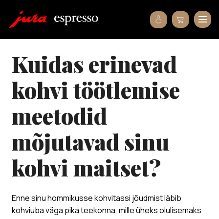
kuidas erinevad
kohvi töötlemise
meetodid
mõjutavad sinu
kohvi maitset?
Enne sinu hommikusse kohvitassi jõudmist läbib
kohviuba väga pika teekonna, mille üheks olulisemaks