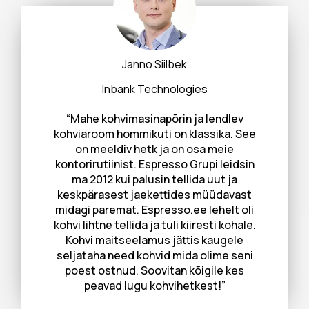
Janno Siilbek
Inbank Technologies
“Mahe kohvimasinapõrin ja lendlev
kohviaroom hommikuti on klassika. See
on meeldiv hetk ja on osa meie
kontorirutiinist. Espresso Grupi leidsin
ma 2012 kui palusin tellida uut ja
keskpärasest jaekettides müüdavast
midagi paremat. Espresso.ee lehelt oli
kohvi lihtne tellida ja tuli kiiresti kohale.
Kohvi maitseelamus jättis kaugele
seljataha need kohvid mida olime seni
poest ostnud. Soovitan kõigile kes
peavad lugu kohvihetkest!”