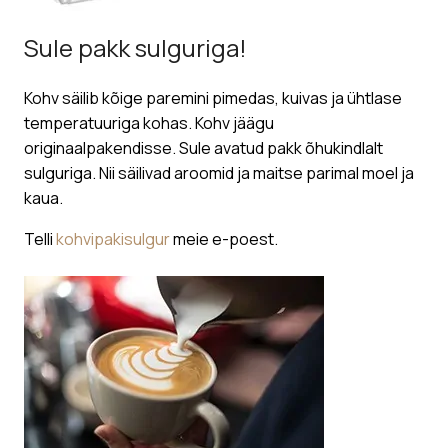
Sule pakk sulguriga!
Kohv säilib kõige paremini pimedas, kuivas ja ühtlase
temperatuuriga kohas. Kohv jäägu
originaalpakendisse. Sule avatud pakk õhukindlalt
sulguriga. Nii säilivad aroomid ja maitse parimal moel ja
kaua.
Telli
kohvipakisulgur
meie e-poest.