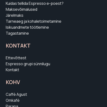
Kuidas tellida Espresso e-poest?
Maksevõimalused
Järelmaks
Tarneaeg ja kohaletoimetamine
Isikuandmete töötlemine
Tagastamine
KONTAKT
Ettevõttest
Espresso grupi sünnilugu
Kontakt
KOHV
Caffè Agust
Omkafè
Parana