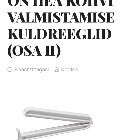
ON HEA KOHVI
VALMISTAMISE
KULDREEGLID
(OSA II)
9 aastat tagasi
Nordes