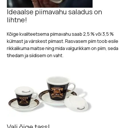
Ideaalse piimavahu saladus on
lihtne!
Kõige kvaliteetsema piimavahu saab 2,5 % või 3,5 %
külmast ja värskest piimast. Rasvasem piim toob esile
rikkalikuma maitse ning mida valgurikkam on piim, seda
tihedam ja siidisem on vaht.
Vali õige tass!