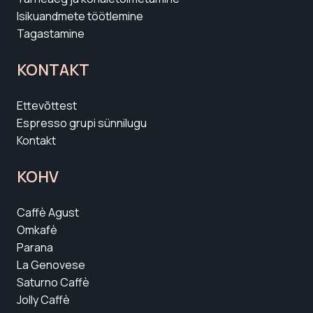
OSTMINE
Kuidas tellida Espresso e-poest?
Maksevõimalused
Järelmaks
Tarneaeg ja kohaletoimetamine
Isikuandmete töötlemine
Tagastamine
KONTAKT
Ettevõttest
Espresso grupi sünnilugu
Kontakt
KOHV