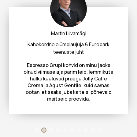
Arho Tuhkru
Tallinna Piiskoplik Toomkogudus
“Tallinna Piiskoplikul Toomkogudusel
on heaks kombeks vähemalt korra kuus
kirikulistele pakkuda kohvi. See on hetk,
kus kokku tulnud rahvas rõõmsalt
üksteise käekäigu ja elu üle mõtteid
ning saab jagada uudiseid. Pole midagi
lihtsamat jutu alustamiseks ja
vestlusringi liitmiseks, kui küsida: “Kas
soovid kohvi või teed?” ning pakkuda
soovijale suhkrut ja koort. Meil on
viimastel aastatel olnud ilus võimalus
pakkuda inimestele head kohvi just