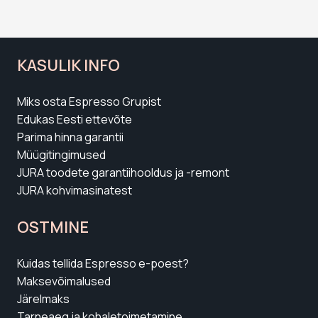
tänu Espresso Grupi abile. Aitäh nende
ilusate ja rõõmsate, siduvate
hetkedele eest, aitäh toredate ning
heade inimeste eest Espresso Grupis.”
KASULIK INFO
Miks osta Espresso Grupist
Edukas Eesti ettevõte
Parima hinna garantii
Müügitingimused
JURA toodete garantiihooldus ja -remont
JURA kohvimasinatest