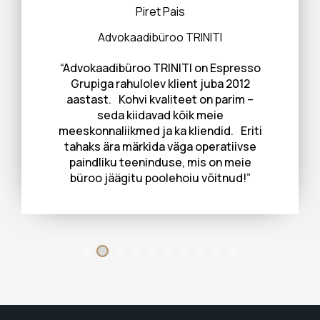
Piret Pais
Advokaadibüroo TRINITI
“Advokaadibüroo TRINITI on Espresso
Grupiga rahulolev klient juba 2012
aastast. Kohvi kvaliteet on parim –
seda kiidavad kõik meie
meeskonnaliikmed ja ka kliendid. Eriti
tahaks ära märkida väga operatiivse
paindliku teeninduse, mis on meie
büroo jäägitu poolehoiu võitnud!”