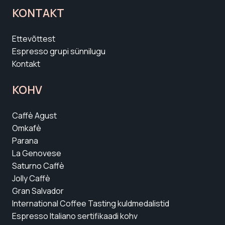
KONTAKT
Ettevõttest
Espresso grupi sünnilugu
Kontakt
KOHV
Caffè Agust
Omkafè
Parana
La Genovese
Saturno Caffè
Jolly Caffè
Gran Salvador
International Coffee Tasting kuldmedalistid
Espresso Italiano sertifikaadi kohv