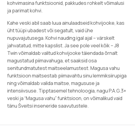
kohvimasina funktsioonid, pakkudes rohkelt võimalusi
ja parimat kohvi.
Kahe veski abil saab luua ainulaadseid kohvijooke, kas
üht tüüpi ubadest või segatult, vaid ühe
nupuvajutusega. Kohvi nauding igal ajal – värskelt
jahvatatud, mitte kapslist. Ja see pole veel kõik – J8
Twin võimaldab valitud kohvijooke täiendada õrnalt
magustatud piimavahuga, et saaksid osa
senitundmatutest maitseelamustest. Magusa vahu
funktsioon maitsestab piimavahtu sinu lemmiksiirupiga
ning võimaldab valida maitse, magususe ja
intensiivsuse. Tipptasemel tehnoloogia, nagu P.A.G.3+
veski ja “Magusa vahu” funktsioon, on võimalikud vaid
tänu Šveitsi inseneride saavutustele.