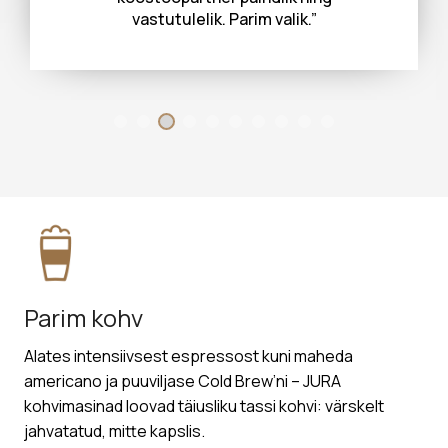
hommik, mil naudime kallimaga terrassil
üht mõnusat tassikest pehmet ja
virgutavat kohvi. Minu siiramad tänud
Espresso grupile tänu kellele on iga
hommik nüüd eriline! Ka lapsed tulevad
meile külla põhjusega,et saab head
kohvi.”
Parim kohv