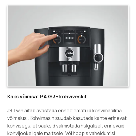
Kaks võimsat P.A.G.3+ kohviveskit
J8 Twin aitab avastada enneolematuid kohvimaailma
võimalusi. Kohvimasin suudab kasutada kahte erinevat
kohvisegu, et saaksid valmistada hulgaliselt erinevaid
kohvijooke igale maitsele. Või hoopis vaheldumisi