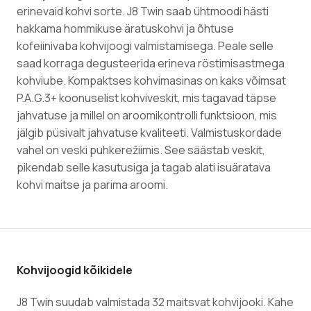
erinevaid kohvi sorte. J8 Twin saab ühtmoodi hästi
hakkama hommikuse äratuskohvi ja õhtuse
kofeiinivaba kohvijoogi valmistamisega. Peale selle
saad korraga degusteerida erineva röstimisastmega
kohviube. Kompaktses kohvimasinas on kaks võimsat
P.A.G.3+ koonuselist kohviveskit, mis tagavad täpse
jahvatuse ja millel on aroomikontrolli funktsioon, mis
jälgib püsivalt jahvatuse kvaliteeti. Valmistuskordade
vahel on veski puhkerežiimis. See säästab veskit,
pikendab selle kasutusiga ja tagab alati isuäratava
kohvi maitse ja parima aroomi.
Kohvijoogid kõikidele
J8 Twin suudab valmistada 32 maitsvat kohvijooki. Kahe