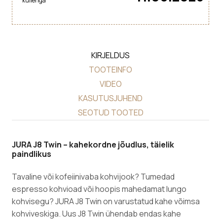
kulleriga
KIRJELDUS
TOOTEINFO
VIDEO
KASUTUSJUHEND
SEOTUD TOOTED
JURA J8 Twin – kahekordne jõudlus, täielik
paindlikus
Tavaline või kofeiinivaba kohvijook? Tumedad
espresso kohvioad või hoopis mahedamat lungo
kohvisegu? JURA J8 Twin on varustatud kahe võimsa
kohviveskiga. Uus J8 Twin ühendab endas kahe