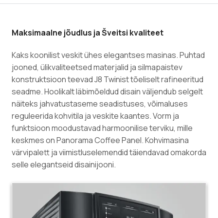
Maksimaalne jõudlus ja Šveitsi kvaliteet
Kaks koonilist veskit ühes elegantses masinas. Puhtad
jooned, ülikvaliteetsed materjalid ja silmapaistev
konstruktsioon teevad J8 Twinist tõeliselt rafineeritud
seadme. Hoolikalt läbimõeldud disain väljendub selgelt
näiteks jahvatustaseme seadistuses, võimaluses
reguleerida kohvitila ja veskite kaantes. Vorm ja
funktsioon moodustavad harmoonilise terviku, mille
keskmes on Panorama Coffee Panel. Kohvimasina
värvipalett ja viimistluselemendid täiendavad omakorda
selle elegantseid disainijooni.