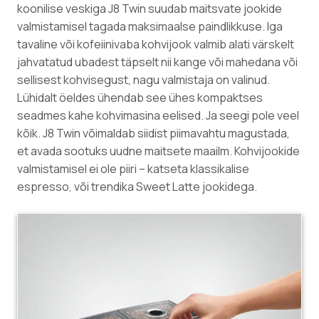
koonilise veskiga J8 Twin suudab maitsvate jookide
valmistamisel tagada maksimaalse paindlikkuse. Iga
tavaline või kofeiinivaba kohvijook valmib alati värskelt
jahvatatud ubadest täpselt nii kange või mahedana või
sellisest kohvisegust, nagu valmistaja on valinud.
Lühidalt öeldes ühendab see ühes kompaktses
seadmes kahe kohvimasina eelised. Ja seegi pole veel
kõik. J8 Twin võimaldab siidist piimavahtu magustada,
et avada sootuks uudne maitsete maailm. Kohvijookide
valmistamisel ei ole piiri – katseta klassikalise
espresso, või trendika Sweet Latte jookidega.