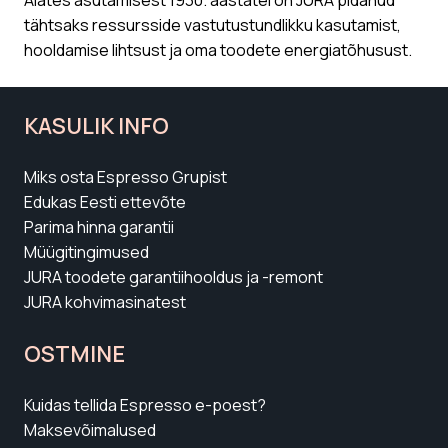
Jätkusuutlikkus
Alates asutamisest 1930. aastatel on JURA pidanud
tähtsaks ressursside vastutustundlikku kasutamist,
hooldamise lihtsust ja oma toodete energiatõhusust.
KASULIK INFO
Miks osta Espresso Grupist
Edukas Eesti ettevõte
Parima hinna garantii
Müügitingimused
JURA toodete garantiihooldus ja -remont
JURA kohvimasinatest